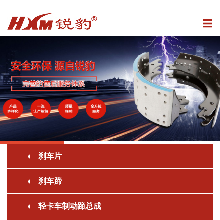
刹车片
刹车蹄
轻卡车制动蹄总成