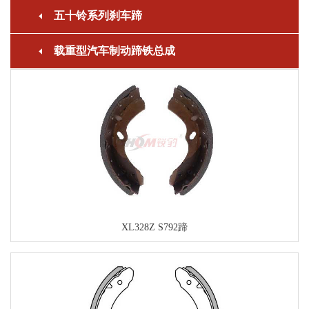
五十铃系列刹车蹄
载重型汽车制动蹄铁总成
XL328Z S792蹄